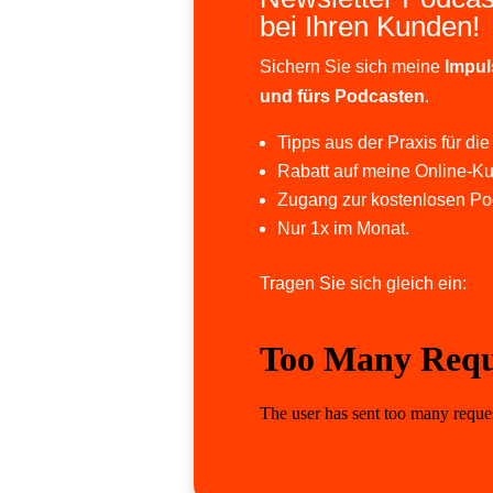
bei Ihren Kunden!
Sichern Sie sich meine
Impul
und fürs Podcasten
.
Tipps aus der Praxis für die
Rabatt auf meine Online-Ku
Zugang zur kostenlosen Po
Nur 1x im Monat.
Tragen Sie sich gleich ein: