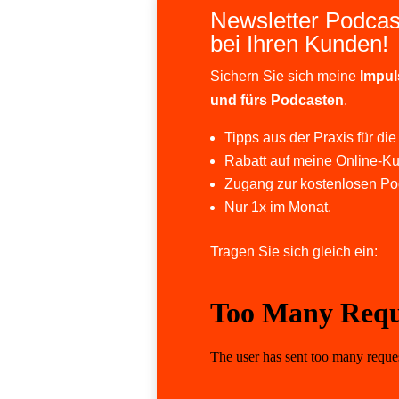
Newsletter Podcas
bei Ihren Kunden!
Sichern Sie sich meine
Impul
und fürs Podcasten
.
Tipps aus der Praxis für die
Rabatt auf meine Online-Ku
Zugang zur kostenlosen Po
Nur 1x im Monat.
Tragen Sie sich gleich ein: