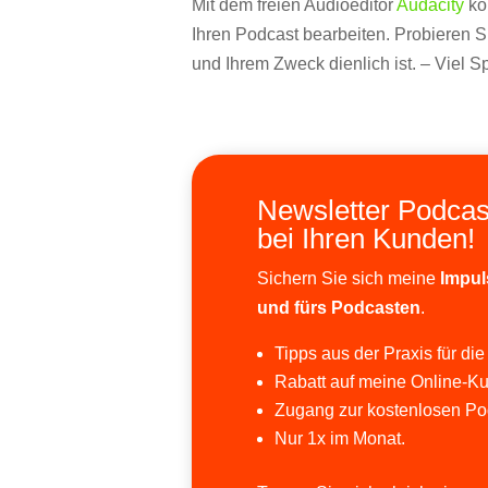
Mit dem freien Audioeditor
Audacity
kö
Ihren Podcast bearbeiten. Probieren 
und Ihrem Zweck dienlich ist. – Viel S
Newsletter Podcas
bei Ihren Kunden!
Sichern Sie sich meine
Impul
und fürs Podcasten
.
Tipps aus der Praxis für die
Rabatt auf meine Online-Ku
Zugang zur kostenlosen Po
Nur 1x im Monat.