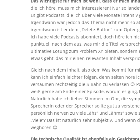
Das wichtigste für mich ist wohl, dass er mich inh
die ich höre, muss mich interessieren! Nur so lande
Es gibt Podcasts, die ich über viele Monate intensi
Irgendwann war jedoch das Thema nicht mehr so att
irgendwann ist er dem „Delete-Button“ zum Opfer ge
Ich habe viele Podcasts abonniert, doch höre ich n
punktuell nach dem aus, was mir die Titel verspreche
ultimative Lösung zum Problem XY bieten, sondern e
etwas geht, das mir einen relevanten Inhalt verspric
Gleich nach dem Inhalt, also dem Was kommt für m
kann ich einfach leichter folgen, denn selten höre 
versäumen rechtzeitig die S-Bahn zu verlassen 😉 Po
weiß gerne am Ende einer Episode, worum es ging
Natürlich habe ich lieber Stimmen im Ohr, die sympa
Sprecherin oder der Sprecher sollte gut zu verstehe
persönlich nerven zu viele „ähs“ und „ähms“ sowie
„viele“? Das ist natürlich sehr subjektiv. Und wenn
weghören 😉
Die technische Qualität ist ebenfalls ein Gesichts