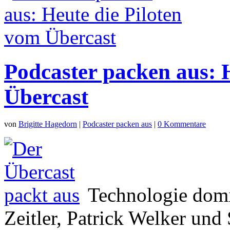
Podcaster packen aus: 
Übercast
von
Brigitte Hagedorn
|
Podcaster packen aus
|
0 Kommentare
Technologie domi
Zeitler, Patrick Welker und