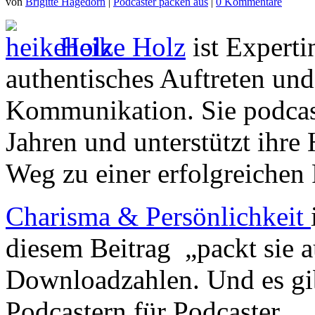
von
Brigitte Hagedorn
|
Podcaster packen aus
|
0 Kommentare
Heike Holz
ist Expert
authentisches Auftreten un
Kommunikation. Sie podcaste
Jahren und unterstützt ihr
Weg zu einer erfolgreichen 
Charisma & Persönlichkeit
diesem Beitrag „packt sie a
Downloadzahlen. Und es gi
Podcastern für Podcaster.