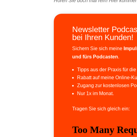
Hören Sie doch mal rein! Hier kommen
Newsletter Podcas
bei Ihren Kunden!
Sichern Sie sich meine
Impul
und fürs Podcasten
.
Tipps aus der Praxis für die
Rabatt auf meine Online-Ku
Zugang zur kostenlosen Po
Nur 1x im Monat.
Tragen Sie sich gleich ein: