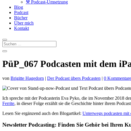
⚒️ Podcast-Umsetzung
Blog
Podcast
Bücher
Über mich
Kontakt
PüP_067 Podcasten mit dem iP
von
Brigitte Hagedorn
|
Der Podcast übers Podcasten
|
0 Kommentar
Ich spreche mit der Podcasterin Eva Pyko, die im November 2018 de
Ferrite
, i
n dieser Folge erzählt sie die Geschichte hinter ihrem Podcas
Lesen Sie ergänzend auch den Blogartikel:
Unterwegs podcasten mit
Newsletter Podcasting: Finden Sie Gehör bei Ihren K