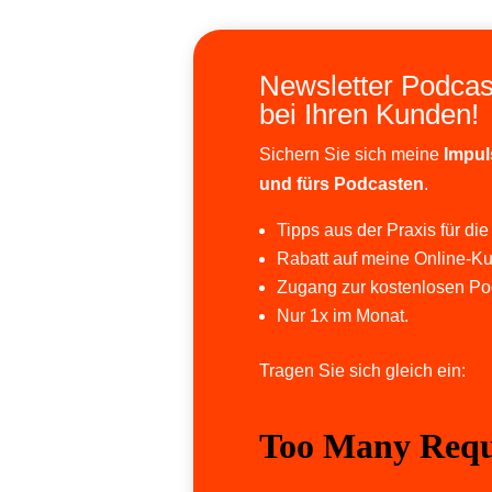
Newsletter Podcas
bei Ihren Kunden!
Sichern Sie sich meine
Impul
und fürs Podcasten
.
Tipps aus der Praxis für die
Rabatt auf meine Online-Ku
Zugang zur kostenlosen Po
Nur 1x im Monat.
Tragen Sie sich gleich ein: