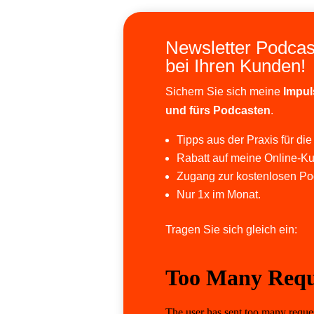
Newsletter Podcas
bei Ihren Kunden!
Sichern Sie sich meine
Impul
und fürs Podcasten
.
Tipps aus der Praxis für die
Rabatt auf meine Online-Ku
Zugang zur kostenlosen Po
Nur 1x im Monat.
Tragen Sie sich gleich ein: