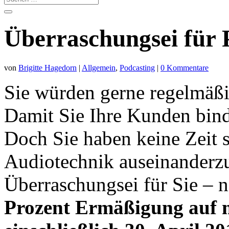
Überraschungsei für P
von
Brigitte Hagedorn
|
Allgemein
,
Podcasting
|
0 Kommentare
Sie würden gerne regelmäßi
Damit Sie Ihre Kunden bi
Doch Sie haben keine Zeit 
Audiotechnik auseinanderzu
Überraschungsei für Sie – ne
Prozent Ermäßigung auf m