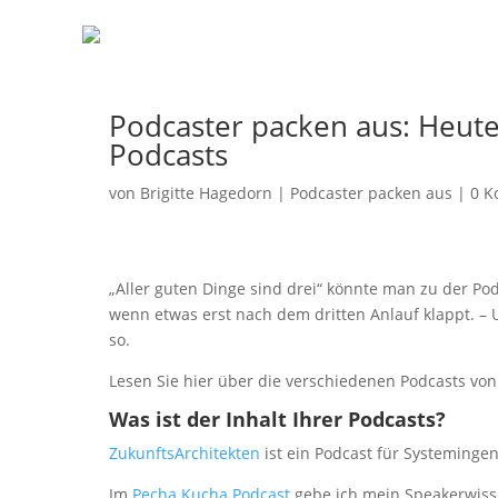
Podcaster packen aus: Heute 
Podcasts
von
Brigitte Hagedorn
|
Podcaster packen aus
|
0 K
„Aller guten Dinge sind drei“ könnte man zu der Po
wenn etwas erst nach dem dritten Anlauf klappt. – 
so.
Lesen Sie hier über die verschiedenen Podcasts von
Was ist der Inhalt Ihrer Podcasts?
ZukunftsArchitekten
ist ein Podcast für Systemingen
Im
Pecha Kucha Podcast
gebe ich mein Speakerwiss