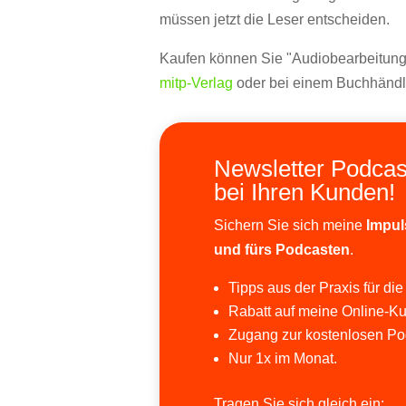
müssen jetzt die Leser entscheiden.
Kaufen können Sie "Audiobearbeitung 
mitp-Verlag
oder bei einem Buchhändle
Newsletter Podcas
bei Ihren Kunden!
Sichern Sie sich meine
Impul
und fürs Podcasten
.
Tipps aus der Praxis für die
Rabatt auf meine Online-Ku
Zugang zur kostenlosen Po
Nur 1x im Monat.
Tragen Sie sich gleich ein: