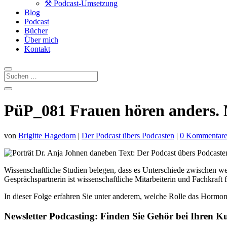
⚒️ Podcast-Umsetzung
Blog
Podcast
Bücher
Über mich
Kontakt
PüP_081 Frauen hören anders.
von
Brigitte Hagedorn
|
Der Podcast übers Podcasten
|
0 Kommentar
Wissenschaftliche Studien belegen, dass es Unterschiede zwischen 
Gesprächspartnerin ist wissenschaftliche Mitarbeiterin und Fachkraft 
In dieser Folge erfahren Sie unter anderem, welche Rolle das Hormon
Newsletter Podcasting: Finden Sie Gehör bei Ihren K