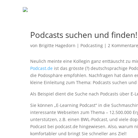
Podcasts suchen und finden!
von
Brigitte Hagedorn
|
Podcasting
|
2 Kommentar
Neulich meinte eine Kollegin ganz enttäuscht zu mir
Podcast.de
ist das grösste (?) deutschsprachige Podc
die Podosphäre empfohlen. Nachfragen hat dann erg
kleine Einleitung zum Thema: Podcasts suchen und 
Als Beispiel dient die Suche nach Podcasts über E-L
Sie können „E-Learning Podcast“ in die Suchmaschin
interessante Webseiten zum Thema – 12.500.000 Erg
unterstützen, z.B. einen BWL-Podcast, und viele dopp
Podcast bei podcast.de hingewiesen. Also, warum ni
komfortabler und bringt Sie schneller ans Ziel!