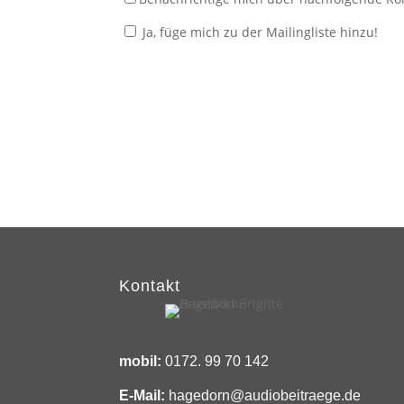
Ja, füge mich zu der Mailingliste hinzu!
Kontakt
mobil:
0172. 99 70 142
E-Mail:
hagedorn@audiobeitraege.de