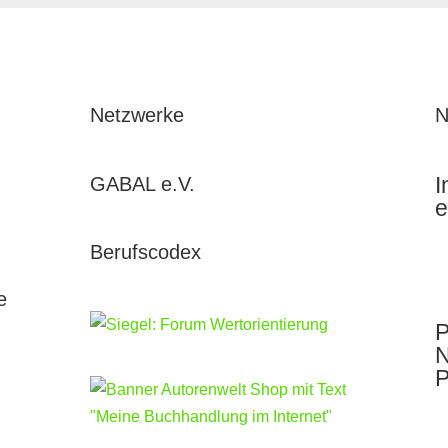
Netzwerke
N
I
GABAL e.V.
e
Berufscodex
e
P
N
P