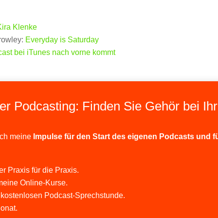
Kira Klenke
rowley:
Everyday is Saturday
dcast bei iTunes nach vorne kommt
er Podcasting: Finden Sie Gehör bei Ih
ich meine
Impulse für den Start des eigenen Podcasts und f
r Praxis für die Praxis.
meine Online-Kurse.
 kostenlosen Podcast-Sprechstunde.
onat.