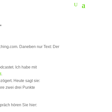
“
dcastet. Ich habe mit
d
.
ögert. Heute sagt sie:
hre zwei drei Punkte
räch hören Sie hier: