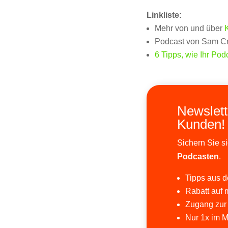
Linkliste:
Mehr von und über
Podcast von Sam C
6 Tipps, wie Ihr Po
Newslett
Kunden!
Sichern Sie s
Podcasten
.
Tipps aus de
Rabatt auf 
Zugang zur
Nur 1x im M