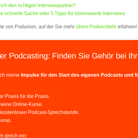
 ich den richtigen Interviewpartner?
ne schnelle Sache oder 5 Tipps für hörenswerte Interviews
ite von Podunion, auf der Sie mehr
übers Podwichteln
erfahren!
er Podcasting: Finden Sie Gehör bei Ih
ich meine
Impulse für den Start des eigenen Podcasts und f
r Praxis für die Praxis.
meine Online-Kurse.
 kostenlosen Podcast-Sprechstunde.
onat.
h gleich ein: