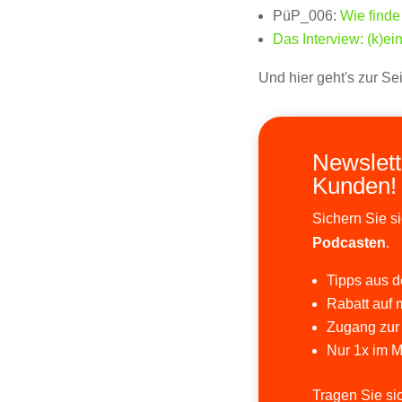
PüP_006:
Wie finde
Das Interview: (k)ei
Und hier geht's zur Se
Newslett
Kunden!
Sichern Sie s
Podcasten
.
Tipps aus de
Rabatt auf 
Zugang zur
Nur 1x im M
Tragen Sie sic