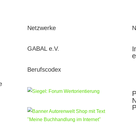
Netzwerke
N
I
GABAL e.V.
e
Berufscodex
e
P
N
P