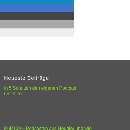
Neueste Beiträge
In 5 Schritten den eigenen Podcast
erstellen
PüP139 – Podcasten aus Neugier und wie