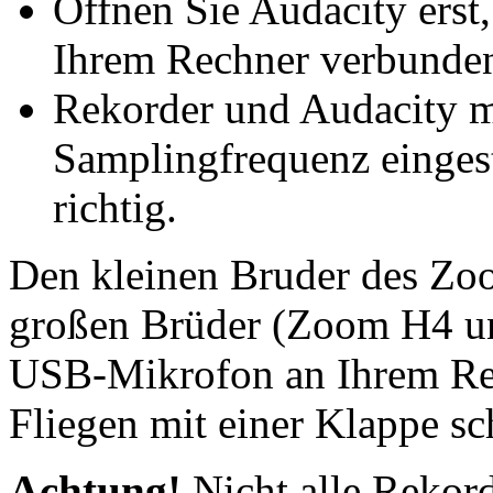
Öffnen Sie Audacity erst
Ihrem Rechner verbunde
Rekorder und Audacity m
Samplingfrequenz eingeste
richtig.
Den kleinen Bruder des Zo
großen Brüder (Zoom H4 un
USB-Mikrofon an Ihrem Rec
Fliegen mit einer Klappe sc
Achtung!
Nicht alle Rekor