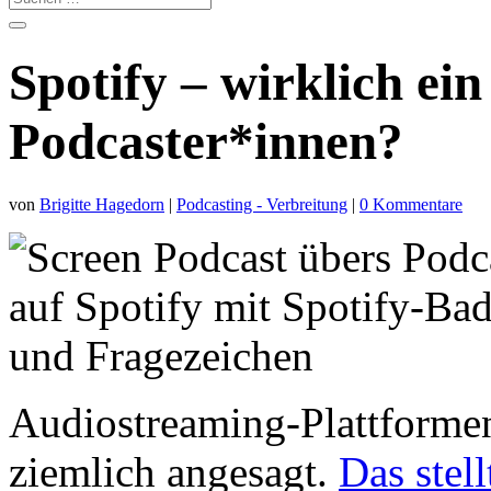
Spotify – wirklich ei
Podcaster*innen?
von
Brigitte Hagedorn
|
Podcasting - Verbreitung
|
0 Kommentare
Audiostreaming-Plattformen 
ziemlich angesagt.
Das stel