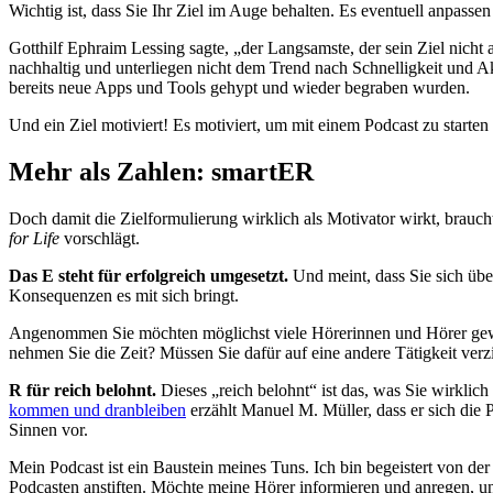
Wichtig ist, dass Sie Ihr Ziel im Auge behalten. Es eventuell anpasse
Gotthilf Ephraim Lessing sagte, „der Langsamste, der sein Ziel nicht 
nachhaltig und unterliegen nicht dem Trend nach Schnelligkeit und A
bereits neue Apps und Tools gehypt und wieder begraben wurden.
Und ein Ziel motiviert! Es motiviert, um mit einem Podcast zu starten
Mehr als Zahlen: smartER
Doch damit die Zielformulierung wirklich als Motivator wirkt, brauc
for Life
vorschlägt.
Das E steht für erfolgreich umgesetzt.
Und meint, dass Sie sich übe
Konsequenzen es mit sich bringt.
Angenommen Sie möchten möglichst viele Hörerinnen und Hörer gewin
nehmen Sie die Zeit? Müssen Sie dafür auf eine andere Tätigkeit ve
R für reich belohnt.
Dieses „reich belohnt“ ist das, was Sie wirkli
kommen und dranbleiben
erzählt Manuel M. Müller, dass er sich die P
Sinnen vor.
Mein Podcast ist ein Baustein meines Tuns. Ich bin begeistert von de
Podcasten anstiften. Möchte meine Hörer informieren und anregen, und