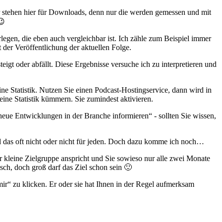
r stehen hier für Downloads, denn nur die werden gemessen und mit
😉
egen, die eben auch vergleichbar ist. Ich zähle zum Beispiel immer
 der Veröffentlichung der aktuellen Folge.
igt oder abfällt. Diese Ergebnisse versuche ich zu interpretieren und
ine Statistik. Nutzen Sie einen Podcast-Hostingservice, dann wird in
ine Statistik kümmern. Sie zumindest aktivieren.
neue Entwicklungen in der Branche informieren“ - sollten Sie wissen,
nd das oft nicht oder nicht für jeden. Doch dazu komme ich noch…
hr kleine Zielgruppe anspricht und Sie sowieso nur alle zwei Monate
isch, doch groß darf das Ziel schon sein 🙂
ir“ zu klicken. Er oder sie hat Ihnen in der Regel aufmerksam