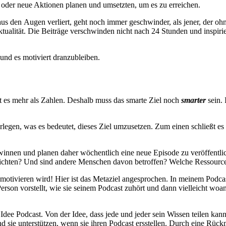
n oder neue Aktionen
planen und umsetzten, um es zu erreichen.
aus den Augen verliert, geht noch immer geschwinder, als jener, der oh
ktualität. Die Beiträge verschwinden nicht nach 24 Stunden und inspir
 und es motiviert dranzubleiben.
ht es mehr als Zahlen. Deshalb muss das smarte Ziel noch
smarter
sein. 
rlegen, was es bedeutet, dieses Ziel umzusetzen. Zum einen schließt e
nen und planen daher wöchentlich eine neue Episode zu veröffentlich
rzichten? Und sind andere Menschen davon betroffen? Welche Ressourc
ch motivieren wird! Hier ist das Metaziel angesprochen. In meinem Podc
erson vorstellt, wie sie seinem Podcast zuhört und dann vielleicht woan
r Idee Podcast. Von der Idee, dass jede und jeder sein Wissen teilen k
 sie unterstützen, wenn sie ihren Podcast ersstellen. Durch eine Rück