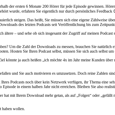
erhalb der ersten 6 Monate 200 Hörer für jede Episode gewinnen. Höre
ehört wurde, erfahren Sie eigentlich nur durch persönliches Feedback 
erlich steigen. Das heißt, Sie müssen sich eine eigene Zählweise überl
Downloads des letzten Podcasts seit Veröffentlichung bis zum Zeitpunkt
 ältere – und sehe ob sich insgesamt der Zugriff auf meinen Podcast ste
t haben? Um die Zahl der Downloads zu messen, brauchen Sie natürlich e
en. Hosten Sie Ihren Podcast selbst, müssen Sie sich auch selbst um e
 Ziel könnte ja auch heißen „ich möchte 4x im Jahr meine Kunden über 
 gefallen und Sie auch motivieren es umzusetzen. Doch reine Zahlen si
art Ihres Podcasts noch über kein Netzwerk verfügen, ihr Thema eine se
 Episode in einem halben Jahr nicht erreichen. Bleiben Sie also realist
er hat mit Ihrem Download mehr getan, als auf „Folgen“ oder „gefällt m
ht haben wollen.