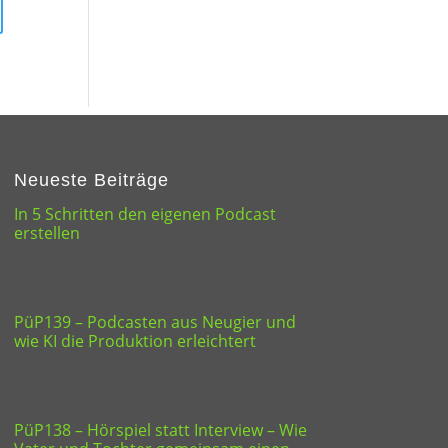
Neueste Beiträge
In 5 Schritten den eigenen Podcast
erstellen
PüP139 – Podcasten aus Neugier und
wie KI die Produktion erleichtert
PüP138 – Hörspiel statt Interview – Wie