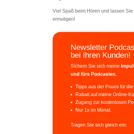
Viel Spaß beim Hören und lassen Si
ermutigen!
Newsletter Podcas
bei Ihren Kunden!
Sichern Sie sich meine
Impul
und fürs Podcasten
.
Tipps aus der Praxis für die
Rabatt auf meine Online-Ku
Zugang zur kostenlosen Po
Nur 1x im Monat.
Tragen Sie sich gleich ein: