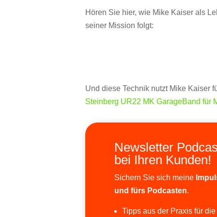
Hören Sie hier, wie Mike Kaiser als L
seiner Mission folgt:
Und diese Technik nutzt Mike Kaiser f
Steinberg UR22 MK
GarageBand für M
Newsletter Podcas
bei Ihren Kunden!
Sichern Sie sich meine
Impul
und fürs Podcasten
.
Tipps aus der Praxis für die