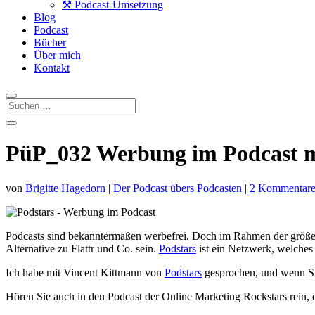
⚒️ Podcast-Umsetzung
Blog
Podcast
Bücher
Über mich
Kontakt
PüP_032 Werbung im Podcast m
von
Brigitte Hagedorn
|
Der Podcast übers Podcasten
|
2 Kommentar
Podcasts sind bekanntermaßen werbefrei. Doch im Rahmen der größer
Alternative zu Flattr und Co. sein.
Podstars
ist ein Netzwerk, welches 
Ich habe mit Vincent Kittmann von
Podstars
gesprochen, und wenn Sie
Hören Sie auch in den Podcast der Online Marketing Rockstars rein,