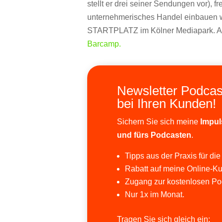
stellt er drei seiner Sendungen vor), f
unternehmerisches Handel einbauen w
STARTPLATZ im Kölner Mediapark. Alle
Barcamp.
Newsletter Podcas
bei Ihren Kunden!
Sichern Sie sich meine
Impul
und fürs Podcasten
.
Tipps aus der Praxis für die
Rabatt auf meine Online-Ku
Zugang zur kostenlosen Po
Nur 1x im Monat.
Tragen Sie sich gleich ein: