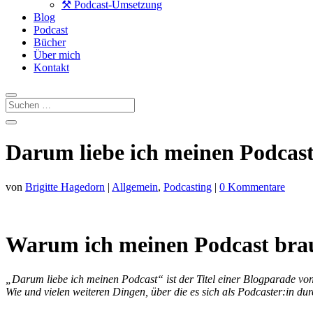
⚒️ Podcast-Umsetzung
Blog
Podcast
Bücher
Über mich
Kontakt
Darum liebe ich meinen Podcas
von
Brigitte Hagedorn
|
Allgemein
,
Podcasting
|
0 Kommentare
Warum ich meinen Podcast brau
„Darum liebe ich meinen Podcast“ ist der Titel einer Blogparade v
Wie und vielen weiteren Dingen, über die es sich als Podcaster:in 