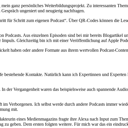
 mein ganz persönliches Weiterbildungsprojekt. Zu interessanten Theme
m Gespräch ungeniert und neugierig nachfragen.
hritt für Schritt zum eigenen Podcast“. Über QR-Codes können die Les
n Podcasts. Aus einzelnen Episoden sind bei mir bereits Blogartikel un
Impuls. Gleichzeitig bin ich mit einer Veröffentlichung auf Apple Podc
ckelt haben oder andere Formate aus ihrem wertvollen Podcast-Content 
fe bestehende Kontakte. Natürlich kann ich Expertinnen und Experten l
In der Vergangenheit waren das beispielsweise auch spannende Audiopr
oft im Verborgenen. Ich selbst werde durch andere Podcasts immer wied
mmung mit.
edakteurin eines Medienmagazins fragte ihre Alexa nach Input zum The
trag zu geben. Dem ersten folgten weitere. Für mich war das ein eindruc