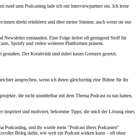
n rund ums Podcasting lade ich mir Interviewpartner ein. Ich lerne
er:innen direkt reinhören und über meine Stimme, auch wenn sie nur
d Newsletter entstanden. Eine Folge liefert oft genügend Stoff für
asts, Spotify und vielen weiteren Plattformen präsent.
gestalten. Der Kreativität sind dabei kaum Grenzen gesetzt.
eichter ansprechen, wenn ich ihnen gleichzeitig eine Bühne für ihr
ojekte, die nicht unmittelbar mit dem Thema Podcast zu tun hatten,
er inspiriert und motiviert, bekomme Tipps, die mich der Lösung eines
ma Podcasting, und ihr wurde mein "Podcast übers Podcasten"
ksvoller Beleg dafür, wie weit ein Podcast wirken kann – oft ohne