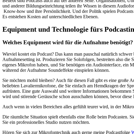
Beliebt sind Podcasts auch auf der anderen Seite. Organisationen, Un
und anderer Bildungseinrichtung teilen ihr Wissen in diesem Audiof
Know-how und ihre Persönlichkeit. Und der Politik spielen Podcasts e
Es entstehen Kosten auf unterschiedlichen Ebenen.
Equipment und Technologie fürs Podcasting
Welches Equipment wird für die Aufnahme benötigt?
Wieviel kostet ein Podcast? Das kann man pauschal natürlich schwer
Aufnahmesetting ist. Produzieren Sie Solofolgen, bestreiten also die 
eigenes Mikrofon haben, und Sie benötigen ein Audiointerface, ein M
während der Aufnahme Soundeffekte einspielen können.
Sie möchten mobil bleiben? Auch für diesen Fall gibt es eine große A
beliebten Lavaliermikrofone, die Sie einfach am Hemdkragen der Spr
aufrüsten. Eine gute Auswahl und weitere Informationen bekommen
wird und störende Geräusche schon ausschalten können, bevor diese 
Auch wenn in vielen Bereichen alles gefühlt teurer wird, in der Mik
Die räumliche Situation spielt ebenfalls eine Rolle beim Podcasten. 
Sie ein professionelles Studio nutzen möchten.
Hören Sie sich zur Mikrofontechnik auch gerne meine Podcastfolge
W