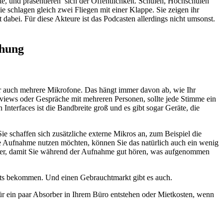
te, und präsentieren sich der Öffentlichkeit. Schulen, Hochschulen
schlagen gleich zwei Fliegen mit einer Klappe. Sie zeigen ihr
dabei. Für diese Akteure ist das Podcasten allerdings nicht umsonst.
chung
er auch mehrere Mikrofone. Das hängt immer davon ab, wie Ihr
rviews oder Gespräche mit mehreren Personen, sollte jede Stimme ein
terfaces ist die Bandbreite groß und es gibt sogar Geräte, die
ie schaffen sich zusätzliche externe Mikros an, zum Beispiel die
ie Aufnahme nutzen möchten, können Sie das natürlich auch ein wenig
er, damit Sie während der Aufnahme gut hören, was aufgenommen
gets bekommen. Und einen Gebrauchtmarkt gibt es auch.
 für ein paar Absorber in Ihrem Büro entstehen oder Mietkosten, wenn