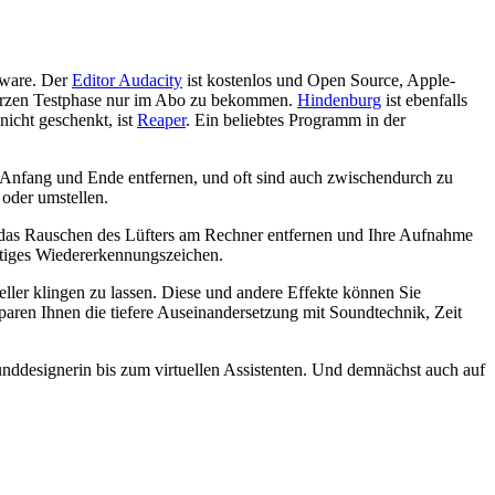
tware. Der
Editor Audacity
ist kostenlos und Open Source, Apple-
kurzen Testphase nur im Abo zu bekommen.
Hindenburg
ist ebenfalls
icht geschenkt, ist
Reaper
. Ein beliebtes Programm in der
m Anfang und Ende entfernen, und oft sind auch zwischendurch zu
oder umstellen.
ie das Rauschen des Lüfters am Rechner entfernen und Ihre Aufnahme
htiges Wiedererkennungszeichen.
ler klingen zu lassen. Diese und andere Effekte können Sie
sparen Ihnen die tiefere Auseinandersetzung mit Soundtechnik, Zeit
unddesignerin bis zum virtuellen Assistenten. Und demnächst auch auf