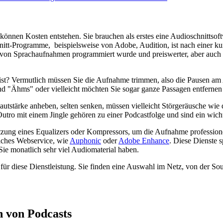
können Kosten entstehen. Sie brauchen als erstes eine Audioschnittsof
nitt-Programme, beispielsweise von Adobe, Audition, ist nach einer 
g von Sprachaufnahmen programmiert wurde und preiswerter, aber auch n
n ist? Vermutlich müssen Sie die Aufnahme trimmen, also die Pausen a
d "Ähms" oder vielleicht möchten Sie sogar ganze Passagen entfernen 
Lautstärke anheben, selten senken, müssen vielleicht Störgeräusche w
Outro mit einem Jingle gehören zu einer Podcastfolge und sind ein wic
ung eines Equalizers oder Kompressors, um die Aufnahme professionel
liches Webservice, wie
Auphonic
oder
Adobe Enhance
. Diese Dienste 
Sie monatlich sehr viel Audiomaterial haben.
 für diese Dienstleistung. Sie finden eine Auswahl im Netz, von der So
 von Podcasts