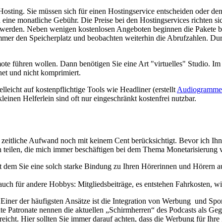
osting. Sie müssen sich für einen Hostingservice entscheiden oder den 
ch eine monatliche Gebühr. Die Preise bei den Hostingservices richten
 werden. Neben wenigen kostenlosen Angeboten beginnen die Pakete be
mer den Speicherplatz und beobachten weiterhin die Abrufzahlen. Durc
ote führen wollen. Dann benötigen Sie eine Art "virtuelles" Studio. 
net und nicht komprimiert.
lleicht auf kostenpflichtige Tools wie Headliner (erstellt
Audiogramme
einen Helferlein sind oft nur eingeschränkt kostenfrei nutzbar.
er zeitliche Aufwand noch mit keinem Cent berücksichtigt. Bevor ich Ih
 teilen, die mich immer beschäftigen bei dem Thema Monetarisierung 
mit dem Sie eine solch starke Bindung zu Ihren Hörerinnen und Hörern 
ch für andere Hobbys: Mitgliedsbeiträge, es entstehen Fahrkosten, wir
 Einer der häufigsten Ansätze ist die Integration von Werbung und Spo
Patronate nennen die aktuellen „Schirmherren“ des Podcasts als Gege
reicht. Hier sollten Sie immer darauf achten, dass die Werbung für Ih