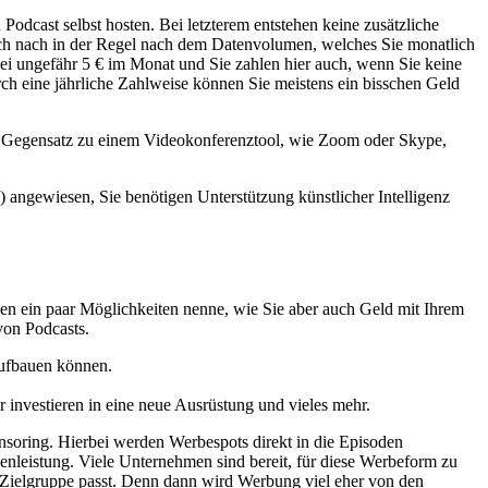
Podcast selbst hosten. Bei letzterem entstehen keine zusätzliche
 sich nach in der Regel nach dem Datenvolumen, welches Sie monatlich
i ungefähr 5 € im Monat und Sie zahlen hier auch, wenn Sie keine
h eine jährliche Zahlweise können Sie meistens ein bisschen Geld
Im Gegensatz zu einem Videokonferenztool, wie Zoom oder Skype,
) angewiesen, Sie benötigen Unterstützung künstlicher Intelligenz
nen ein paar Möglichkeiten nenne, wie Sie aber auch Geld mit Ihrem
von Podcasts.
aufbauen können.
 investieren in eine neue Ausrüstung und vieles mehr.
nsoring. Hierbei werden Werbespots direkt in die Episoden
nleistung. Viele Unternehmen sind bereit, für diese Werbeform zu
re Zielgruppe passt. Denn dann wird Werbung viel eher von den