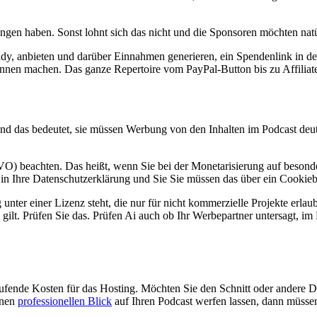
en haben. Sonst lohnt sich das nicht und die Sponsoren möchten natü
eady, anbieten und darüber Einnahmen generieren, ein Spendenlink in 
:innen machen. Das ganze Repertoire vom PayPal-Button bis zu Affiliat
und das bedeutet, sie müssen Werbung von den Inhalten im Podcast de
beachten. Das heißt, wenn Sie bei der Monetarisierung auf besonder
 in Ihre Datenschutzerklärung und Sie Sie müssen das über ein Cookieb
ter einer Lizenz steht, die nur für nicht kommerzielle Projekte erlaubt 
 gilt. Prüfen Sie das. Prüfen Ai auch ob Ihr Werbepartner untersagt, i
ufende Kosten für das Hosting. Möchten Sie den Schnitt oder andere 
inen
professionellen Blick
auf Ihren Podcast werfen lassen, dann müssen