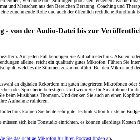
ternehmen, Verbände oder Stiftungen podcasten, erstellen also die Inhal
ormat und Menschen aus den Bereichen Beratung, Coaching und Therapie 
ine zunehmende Rolle und auch der öffentlich rechtliche Rundfunk ist 
 - von der Audio-Datei bis zur Veröffentli
 beziffern. Auf jeden Fall benötigen Sie Aufnahmetechnik. Also ein od
Sendungen alleine, reicht
ein
qualitativ gutes Mikrofon. Führen Sie Inte
ischpult, welches die Stimmen zusammenführt. Bei den Mikros und den In
uswahl an digitalen Rekordern mit guten integrierten Mikrofonen oder S
echer oder Sprecherin befestigen. Und wenn Sie Ihr Smartphone für d
 Sie beim Musikhaus Thomann. Und denken Sie auch an einen Kopfhör
Ihre Aufnahme ruinieren.
rofontechnik können Sie heute sehr gute Technik schon für kleine Bud
Sie müssen sich kein Tonstudio einrichten, es können allerdings Kosten
ie Sie das richtige Mikrofon für Ihren Podcast finden
an.